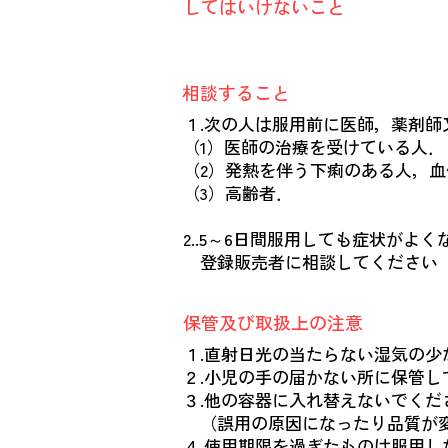
してはいけないこと
相談すること
１.次の人は服用前に医師，薬剤
（1）医師の治療を受けている人．
（2）発熱を伴う下痢のある人，
（3）高齢者．
2..5～6日間服用しても症状が
登録販売者に相談してください
保管及び取扱上の注意
１.直射日光の当たらない湿気の
２.小児の手の届かない所に保管し
３.他の容器に入れ替えないでくだ
（誤用の原因になったり品質が
４.使用期限を過ぎたものは服用し