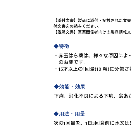
【添付文書】製品に添付・記載された文書
付文書をお読みください．
【説明文書】医薬関係者向けの製品情報文
◆特徴
・赤玉はら薬は，様々な原因に
のお薬です．
・15才以上の1回量(10 粒)に分包
◆効能・効果
下痢，消化不良による下痢，食あ
◆用法・用量
次の1回量を，1日3回食前に水又