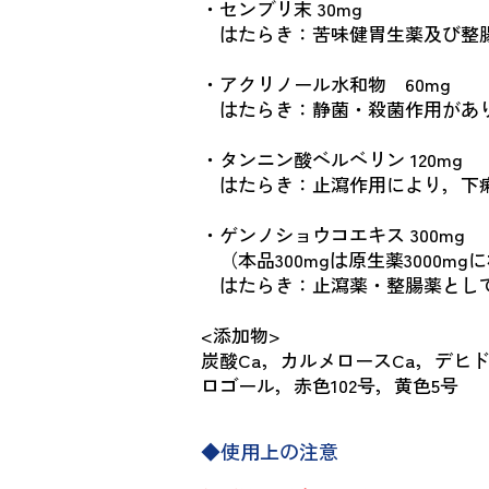
・センブリ末 30mg
はたらき：苦味健胃生薬及び整腸
・アクリノール水和物 60mg
はたらき：静菌・殺菌作用があり
・タンニン酸ベルベリン 120mg
はたらき：止瀉作用により，下痢
・ゲンノショウコエキス 300mg
（本品300mgは原生薬3000mg
はたらき：止瀉薬・整腸薬とし
<添加物>
炭酸Ca，カルメロースCa，デヒ
ロゴール，赤色102号，黄色5号
◆使用上の注意