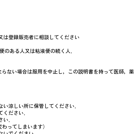
師又は登録販売者に相談してください
血便のある人又は粘液便の続く人．
よくならない場合は服用を中止し，この説明書を持って医師，
少ない涼しい所に保管してください．
てください．
さい．
変わってしまいます）
ないでください．