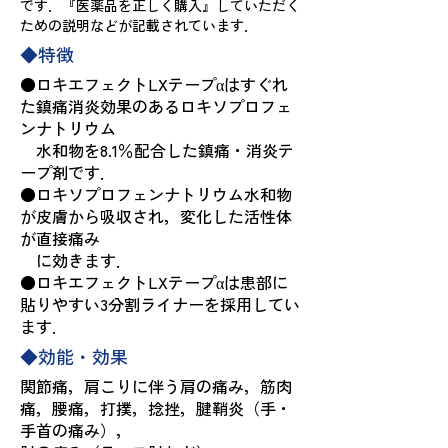
です．『医薬品を正しく購入』していただく
ための説明などが記載されています．
◆特徴
●ロキエフェクトLXテープαはすぐれ
た鎮痛消炎効果のあるロキソプロフェ
ンナトリウム
水和物を8.1％配合した鎮痛・消炎テ
ープ剤です．
●ロキソプロフェンナトリウム水和物
が皮膚から吸収され，変化した活性体
が直接痛み
に効きます．
●ロキエフェクトLXテープαは患部に
貼りやすい3分割ライナーを採用してい
ます．
◆効能・効果
関節痛，肩こりに伴う肩の痛み，筋肉
痛，腰痛，打撲，捻挫，腱鞘炎（手・
手首の痛み），