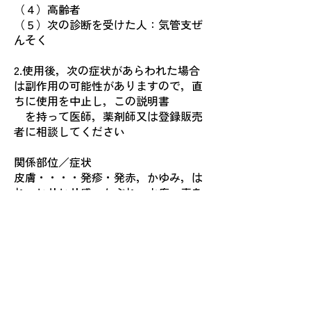
（４）高齢者
（５）次の診断を受けた人：気管支ぜ
んそく
2.使用後，次の症状があらわれた場合
は副作用の可能性がありますので，直
ちに使用を中止し，この説明書
を持って医師，薬剤師又は登録販売
者に相談してください
関係部位／症状
皮膚・・・・発疹・発赤，かゆみ，は
れ，ヒリヒリ感，かぶれ，水疱，青あ
ざができる，色素沈着
消化器・・・胃部不快感，みぞおちの
痛み
その他・・・むくみ
まれに下記の重篤な症状が起こ
ることがあります，その場合は直ちに