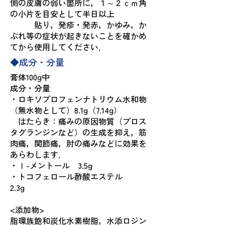
側の皮膚の弱い箇所に，１～２ｃｍ角
の小片を目安として半日以上
貼り，発疹・発赤，かゆみ，か
ぶれ等の症状が起きないことを確かめ
てから使用してください．
◆成分・分量
膏体100g中
成分・分量
・ロキソプロフェンナトリウム水和物
（無水物として）8.1g（7.14g）
はたらき：痛みの原因物質（プロス
タグランジンなど）の生成を抑え，筋
肉痛，関節痛，肘の痛みなどに効果を
あらわします．
・ｌ-メントール 3.5g
・トコフェロール酢酸エステル
2.3g
<添加物>
脂環族飽和炭化水素樹脂，水添ロジン