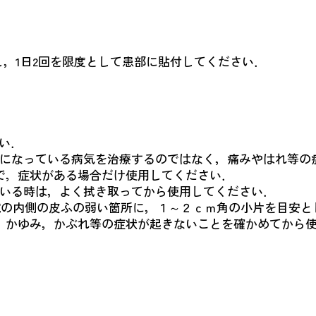
し，1日2回を限度として患部に貼付してください．
い．
因になっている病気を治療するのではなく，痛みやはれ等の
症状がある場合だけ使用してください．
ている時は，よく拭き取ってから使用してください．
腕の内側の皮ふの弱い箇所に，１～２ｃｍ角の小片を目安と
かゆみ，かぶれ等の症状が起きないことを確かめてから