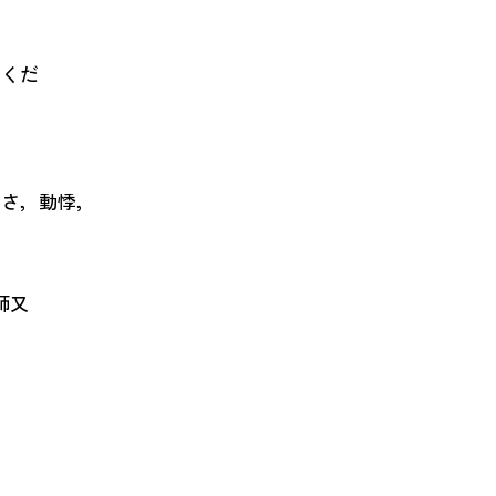
くだ
さ，動悸，
師又