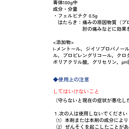
膏体100g中
成分・分量
・フェルビナク 0.5g
はたらき：痛みの原因物質（プロ
肘の痛みなどに効果をあ
<添加物>
l-メントール，ジイソプロパノー
ル，プロピレングリコール，クロ
ポリアクリル酸，グリセリン，pH
◆使用上の注意
してはいけないこと
（守らないと現在の症状が悪化し
１.次の人は使用しないでください
（1）本剤または本剤の成分によ
（2）ぜんそくを起こしたことが