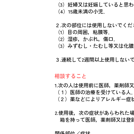
（3）妊婦又は妊娠していると思
（4）15歳未満の小児．
２.次の部位には使用しないでくだ
（1）目の周囲，粘膜等．
（2）湿疹，かぶれ，傷口．
（3）みずむし・たむし等又は化
３.連続して2週間以上使用しない
相談すること
1.次の人は使用前に医師，薬剤師
（１）医師の治療を受けている人
（２）薬などによりアレルギー症
2.使用後，次の症状があらわれた
箱を持って医師，薬剤師又は登録
関係部位／症状