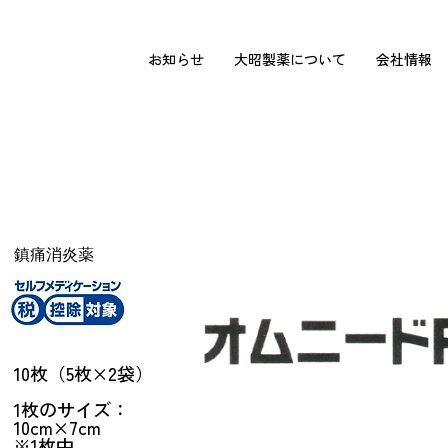
お知らせ
大昭製薬について
会社情報
ご使用に際しては本製品の「使用上の注意」
鎮痛消炎薬
包 装
10枚（5枚×2袋）
1枚のサイズ：
10cm×7cm
※1枚中