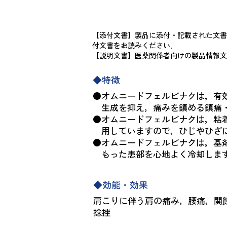
【添付文書】製品に添付・記載された文書
付文書をお読みください．
【説明文書】医薬関係者向けの製品情報文
◆特徴
●オムニードフェルビナクは，有
生成を抑え，痛みを鎮める鎮痛・
●オムニードフェルビナクは，粘
用していますので，ひじやひざに
●オムニードフェルビナクは，基
もった患部を心地よく冷却しま
◆効能・効果
肩こりに伴う肩の痛み，腰痛，関
捻挫