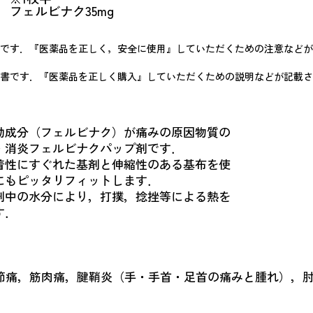
フェルビナク35mg
です．『医薬品を正しく，安全に使用』していただくための注意などが
書です．『医薬品を正しく購入』していただくための説明などが記載さ
効成分（フェルビナク）が痛みの原因物質の
消炎フェルビナクパップ剤です．
着性にすぐれた基剤と伸縮性のある基布を使
もピッタリフィットします．
剤中の水分により，打撲，捻挫等による熱を
す．
節痛，筋肉痛，腱鞘炎（手・手首・足首の痛みと腫れ），