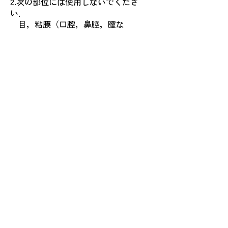
2.次の部位には使用しないでくださ
い．
目，粘膜（口腔，鼻腔，膣な
ど）
相談すること
1.次の人は使用前に医師，薬剤師又は
登録販売者にご相談ください
（１）医師の治療を受けている人．
（２）薬などによりアレルギー症状を
起こしたことがある人．
（３）湿潤やただれのひどい人．
2.使用後，次の症状があらわれた場合
は副作用の可能性がありますので，直
ちに使用を中止し，この箱を
持って医師，薬剤師又は登録販売者
にご相談ください
関係部位／症状
皮膚・・・発疹・発赤，かゆみ，は