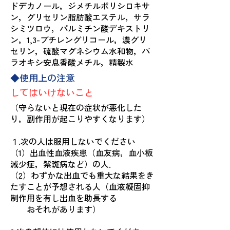
ドデカノール，ジメチルポリシロキサ
ン，グリセリン脂肪酸エステル，サラ
シミツロウ，パルミチン酸デキストリ
ン，1,3-ブチレングリコール，濃グリ
セリン，硫酸マグネシウム水和物，パ
ラオキシ安息香酸メチル，精製水
◆使用上の注意
してはいけないこと
（守らないと現在の症状が悪化した
り，副作用が起こりやすくなります）
１.次の人は服用しないでください
（1）出血性血液疾患（血友病，血小板
減少症，紫斑病など）の人．
（2）わずかな出血でも重大な結果をき
たすことが予想される人（血液凝固抑
制作用を有し出血を助長する
おそれがあります）