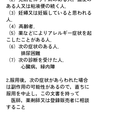
ある人又は粘液便の続く人．
（3）妊婦又は妊娠していると思われる
人．
（4）高齢者．
（5）薬などによりアレルギー症状を起
こしたことがある人．
（6）次の症状のある人．
排尿困難
（7）次の診断を受けた人．
心臓病，緑内障
2.服用後，次の症状があらわれた場合
は副作用の可能性があるので，直ちに
服用を中止し，この文書を持って
医師，薬剤師又は登録販売者に相談
すること
関係部位／症状
皮膚・・・・・・発疹・発赤，かゆみ
消化器・・・・・食欲不振，胃部不快