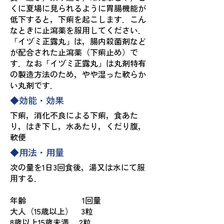
くに夏場に見られるように胃腸機能が
低下すると，下痢を起こします．こん
なときに止瀉薬を服用してください．
「イヅミ正露丸」は，腸内殺菌剤など
が配合された止瀉薬（下痢止め）で
す．なお「イヅミ正露丸」は丸剤特有
の製造方法のため，やや湿った軟らか
い丸剤です．
◆効能・効果
下痢，消化不良による下痢，食あた
り，はき下し，水あたり，くだり腹，
軟便
◆用法・用量
次の量を1日3回食後，湯又は水にて服
用する．
年齢 1回量
大人（15歳以上） 3粒
8歳以上15歳未満 2粒