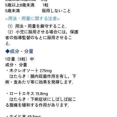
5歳以上8歳未満 1粒
5歳未満 服用しないこと
<用法・用量に関する注意>
（1）用法・用量を厳守すること．
（2）小児に服用させる場合には，保護
者の指導監督のもとに服用させるこ
と．
◆成分・分量
1日量（9粒）中
成分・ 分量
・木クレオソート 275mg
はたらき：腸内殺菌作用を有し，下
痢・食あたり等に効果を発揮します．
・ロートエキス 19.8mg
はたらき：下痢症状にしばしば起こ
る腹痛を緩和する作用があります．
・ケイヒ末 49.5mg